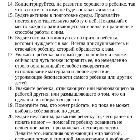
Концентрируйтесь на развитии хорошего в ребенке, так
что в итоге плохому не будет оставаться места.
Будьте активны в подготовке среды. Проявляйте
постоянную тщательную заботу о ней. Показывайте
место каждого развивающего материала и правильные
способы работы с ним.
Будьте готовы откликнуться на призыв ребенка,
который нуждается в вас. Всегда прислушивайтесь и
отвечайте ребенку, который обращается к вам.
Уважайте ребенка, который сделал ошибку и сможет
сейчас или чуть позже исправить ее, но немедленно
строго останавливайте любое некорректное
использование материала и любое действие,
угрожающее безопасности самого ребенка или других
детей.
Уважайте ребенка, отдыхающего или наблюдающего за
работой других, или размышляющего о том, что он
сделал или собирается сделать.
Помогайте тем, кто хочет работать, но пока не может
выбрать себе занятие по душе.
Будьте неустанны, разъясняя ребенку то, чего ранее он
понять не мог — помогайте ребенку осваивать не
освоенное ранее, преодолевать несовершенство.
Делайте это, наполняя окружающий мир заботой,
сдержанностью и тишиной, милосердием и любовью.