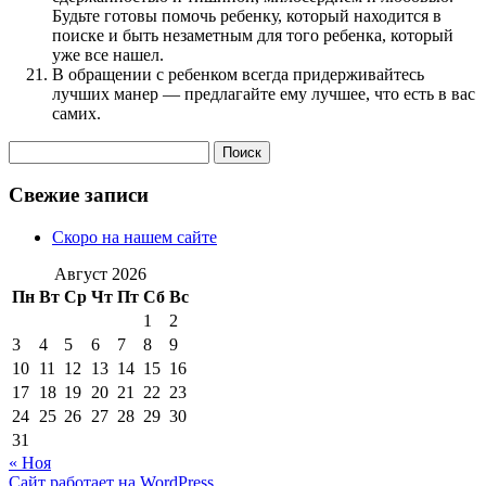
Будьте готовы помочь ребенку, который находится в
поиске и быть незаметным для того ребенка, который
уже все нашел.
В обращении с ребенком всегда придерживайтесь
лучших манер — предлагайте ему лучшее, что есть в вас
самих.
Найти:
Свежие записи
Скоро на нашем сайте
Август 2026
Пн
Вт
Ср
Чт
Пт
Сб
Вс
1
2
3
4
5
6
7
8
9
10
11
12
13
14
15
16
17
18
19
20
21
22
23
24
25
26
27
28
29
30
31
« Ноя
Сайт работает на WordPress