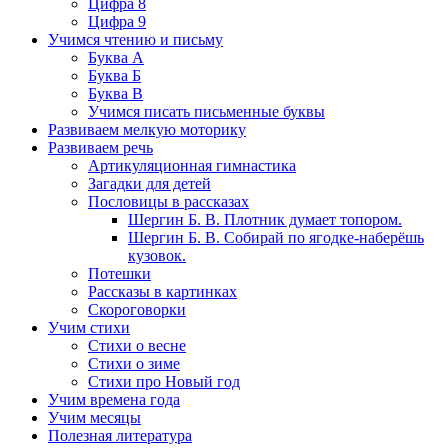
Цифра 8
Цифра 9
Учимся чтению и письму
Буква А
Буква Б
Буква В
Учимся писать письменные буквы
Развиваем мелкую моторику
Развиваем речь
Артикуляционная гимнастика
Загадки для детей
Пословицы в рассказах
Шергин Б. В. Плотник думает топором.
Шергин Б. В. Собирай по ягодке-наберёшь
кузовок.
Потешки
Рассказы в картинках
Скороговорки
Учим стихи
Стихи о весне
Стихи о зиме
Стихи про Новый год
Учим времена года
Учим месяцы
Полезная литература