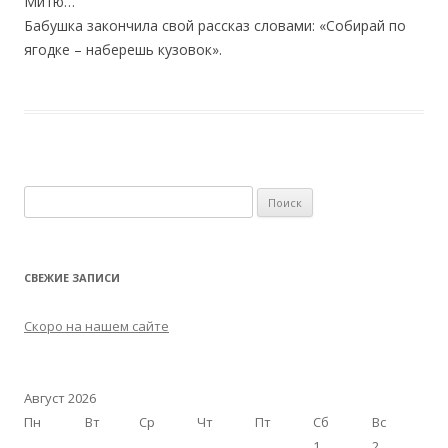
Митю…
Бабушка закончила свой рассказ словами: «Собирай по
ягодке – наберешь кузовок».
Найти:
СВЕЖИЕ ЗАПИСИ
Скоро на нашем сайте
Август 2026
Пн
Вт
Ср
Чт
Пт
Сб
Вс
1
2