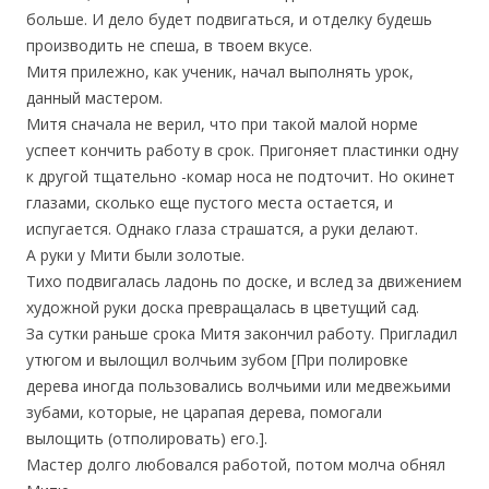
больше. И дело будет подвигаться, и отделку будешь
производить не спеша, в твоем вкусе.
Митя прилежно, как ученик, начал выполнять урок,
данный мастером.
Митя сначала не верил, что при такой малой норме
успеет кончить работу в срок. Пригоняет пластинки одну
к другой тщательно -комар носа не подточит. Но окинет
глазами, сколько еще пустого места остается, и
испугается. Однако глаза страшатся, а руки делают.
А руки у Мити были золотые.
Тихо подвигалась ладонь по доске, и вслед за движением
художной руки доска превращалась в цветущий сад.
За сутки раньше срока Митя закончил работу. Пригладил
утюгом и вылощил волчьим зубом [При полировке
дерева иногда пользовались волчьими или медвежьими
зубами, которые, не царапая дерева, помогали
вылощить (отполировать) его.].
Мастер долго любовался работой, потом молча обнял