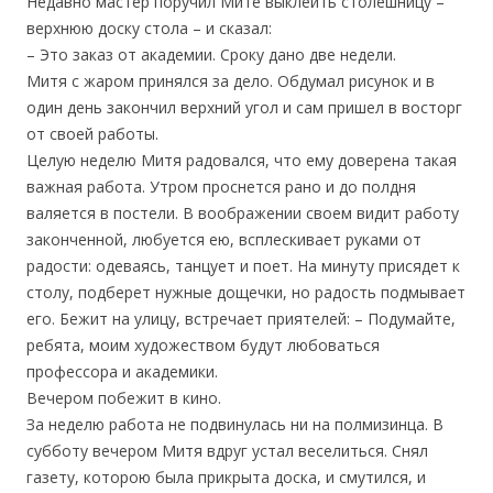
Недавно мастер поручил Мите выклеить столешницу –
верхнюю доску стола – и сказал:
– Это заказ от академии. Сроку дано две недели.
Митя с жаром принялся за дело. Обдумал рисунок и в
один день закончил верхний угол и сам пришел в восторг
от своей работы.
Целую неделю Митя радовался, что ему доверена такая
важная работа. Утром проснется рано и до полдня
валяется в постели. В воображении своем видит работу
законченной, любуется ею, всплескивает руками от
радости: одеваясь, танцует и поет. На минуту присядет к
столу, подберет нужные дощечки, но радость подмывает
его. Бежит на улицу, встречает приятелей: – Подумайте,
ребята, моим художеством будут любоваться
профессора и академики.
Вечером побежит в кино.
За неделю работа не подвинулась ни на полмизинца. В
субботу вечером Митя вдруг устал веселиться. Снял
газету, которою была прикрыта доска, и смутился, и