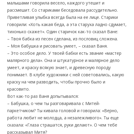
малышами говорила весело, каждого утешит и
рассмешит. Со стариками беседовала рассудительно.
Приветливая улыбка всегда была на ее лице. Старики
говорили: «Хоть какая беда, а эта старуха ладно сдумает,
тихонько скажет». Один старичок как-то сказал Ване:
– Твоя бабка из песен сделана, из пословиц сложена.
– Моя бабушка и рисовать умеет, – сказал Ваня.
– Это особое дело. У твоей бабки есть звание «мастер
малярного дела». Она и штукатурное и малярное дело
умеет, и краску всякую знает, и древесную породу
понимает. В клубе художники с ней советовались, какую
краску на чем разводить, чтобы прочно было и
красовито.
Вот как-то раз Ваня допытывался:
– Бабушка, о чем ты разговаривала с Митей-
паркетчиком? Ты кивала головой и говорила: «Верно,
работа любит не молодца, а незалежливого». Ты еще
сказала: «Глаза страшатся, руки делают». О чем тебе
рассказывал Митя?